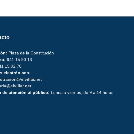
acto
ión:
Plaza de la Constitución
no:
941 15 90 13
1 15 92 70
s electrónicos:
stracion@elvillar.net
ria@elvillar.net
o de atención al público:
Lunes a viernes, de 9 a 14 horas.