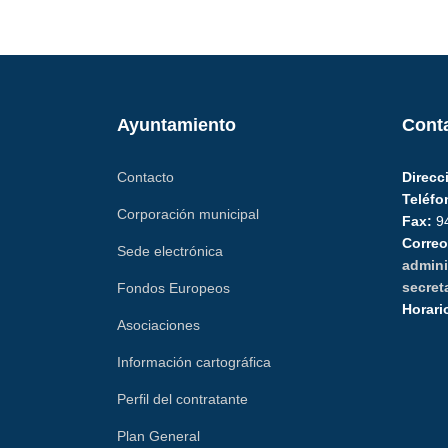
Ayuntamiento
Cont
Contacto
Direcc
Teléfo
Corporación municipal
Fax:
94
Correo
Sede electrónica
admini
secreta
Fondos Europeos
Horari
Asociaciones
Información cartográfica
Perfil del contratante
Plan General