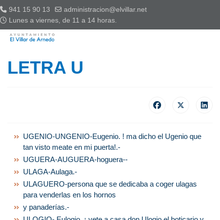
941 15 90 13
administracion@elvillar.net
Lunes a viernes, de 11 a 14 horas.
LETRA U
UGENIO-UNGENIO-Eugenio. ! ma dicho el Ugenio que
tan visto meate en mi puerta!.-
UGUERA-AUGUERA-hoguera--
ULAGA-Aulaga.-
ULAGUERO-persona que se dedicaba a coger ulagas
para venderlas en los hornos
y panaderías.-
ULOGIO- Eulogio. ¡ vete a casa don Ulogio el boticario y