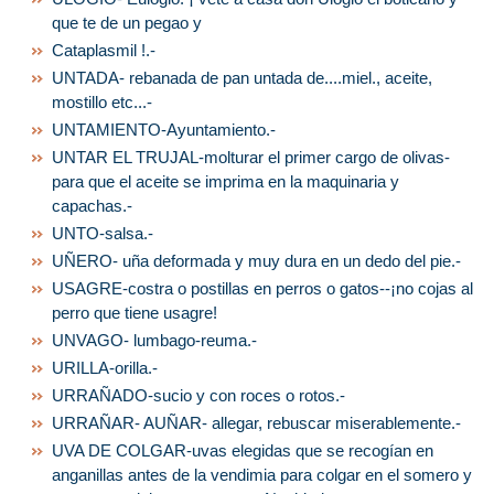
que te de un pegao y
Cataplasmil !.-
UNTADA- rebanada de pan untada de....miel., aceite,
mostillo etc...-
UNTAMIENTO-Ayuntamiento.-
UNTAR EL TRUJAL-molturar el primer cargo de olivas-
para que el aceite se imprima en la maquinaria y
capachas.-
UNTO-salsa.-
UÑERO- uña deformada y muy dura en un dedo del pie.-
USAGRE-costra o postillas en perros o gatos--¡no cojas al
perro que tiene usagre!
UNVAGO- lumbago-reuma.-
URILLA-orilla.-
URRAÑADO-sucio y con roces o rotos.-
URRAÑAR- AUÑAR- allegar, rebuscar miserablemente.-
UVA DE COLGAR-uvas elegidas que se recogían en
anganillas antes de la vendimia para colgar en el somero y