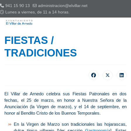
941 15 90 13
administracion@elvillar.net
Lunes a viernes, de 11 a 14 horas.
FIESTAS /
TRADICIONES
El Villar de Arnedo celebra sus Fiestas Patronales en dos
fechas, el 25 de marzo, en honor a Nuestra Señora de la
Anunciación (la Virgen de marzo), y el 14 de septiembre, en
honor al Bendito Cristo de los Buenos Temporales.
En la Virgen de Marzo son tradicionales las hojarascas,
dulce típico villarejo [Ver sección
Gastronomía
]. Estas