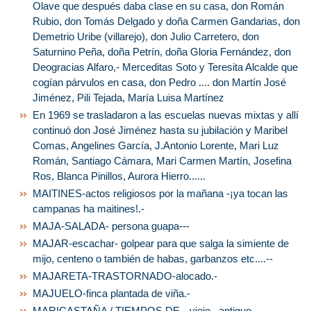
Olave que después daba clase en su casa, don Román
Rubio, don Tomás Delgado y doña Carmen Gandarias, don
Demetrio Uribe (villarejo), don Julio Carretero, don
Saturnino Peña, doña Petrín, doña Gloria Fernández, don
Deogracias Alfaro,- Merceditas Soto y Teresita Alcalde que
cogían párvulos en casa, don Pedro .... don Martín José
Jiménez, Pili Tejada, María Luisa Martínez
En 1969 se trasladaron a las escuelas nuevas mixtas y allí
continuó don José Jiménez hasta su jubilación y Maribel
Comas, Angelines García, J.Antonio Lorente, Mari Luz
Román, Santiago Cámara, Mari Carmen Martín, Josefina
Ros, Blanca Pinillos, Aurora Hierro......
MAITINES-actos religiosos por la mañana -¡ya tocan las
campanas ha maitines!.-
MAJA-SALADA- persona guapa---
MAJAR-escachar- golpear para que salga la simiente de
mijo, centeno o también de habas, garbanzos etc....--
MAJARETA-TRASTORNADO-alocado.-
MAJUELO-finca plantada de viña.-
MARICASTAÑA / TIEMPOS DE-- viejo , antiguo.-