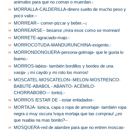
animales para que no coman o muerdan.-
MORRALLA-CALDERILLA-dinero suelto de mucho peso y
poco valor.--
MORREAR-- comer-pizcar y beber.--¡
MORREARSE-- besarse ¡mira esos como se morrean!
MORRETE-agraciado-majo.-
MORROCOTUDA-MANDURUNCHINA-exigente.-
MORRONDONGUERA-persona-golmaja- que le gusta lo
bueno.-
MORROS-labios- también bordillos y bordes de una
vasija- ¡ mi caydo y mi roto los morros!
MOSCATEL-MOSCATELON--MELON-MOSTRENCO-
BABUTE-ABABOL - ABANTO- ACÉMILO-
CHORRABOBO--- tonto).-
MORROS /ESTAR DE - estar enfadados-
MORTAJA- túnica, capa o ropa de amortajar- también ropa
negra o muy oscura !vaya mortaja que tas comprau! ¿es
que nuabia na mas bonito?--
MOSQUERA-red de alambre para que no entren moscas-