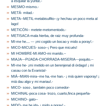
a esquilar la yunta!.-
MESMO-mismo.-
METÁ- mitad.-
META--METIL-metabisulfito--¡y hechau un poco meta al
lago!
METICÓN-- metete-metomentodo.-
METISACA-mala hierba, de raiz muy profunda-
MI-me he.... --- ¡mi cogido un bocao y mido a poray!.-
MICO-MICUES- soso--¡ Pero que micués!
MI HOMBRE-MI AMO-mi marido.--
MIAJA---PIJADA-CHORRADA-MISERIA---poquito.--
MI-me he- ¡mi metido en un berenjenal di órdago! ¡ mi
casau con la Evarista!-
MIÁ--MIAN-mira--me ha.-me han.- ¡ miá quien vaporay! ¡
miá dau algo y mi mariau!.-
MICO- soso , también poco comedor-
MICHINAL-poca cosa- trozo, cuarto,finca pequeña-
MICHINO- gato--
MIDO- me he ido- ¡ mido a poray!.-