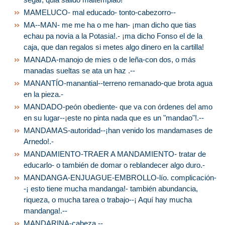
MAMELUCO- mal educado- tonto-cabezorro--
MA--MAN- me me ha o me han- ¡man dicho que tias
echau pa novia a la Potasia!.- ¡ma dicho Fonso el de la
caja, que dan regalos si metes algo dinero en la cartilla!
MANADA-manojo de mies o de leña-con dos, o más
manadas sueltas se ata un haz .--
MANANTÍO-manantial--terreno remanado-que brota agua
en la pieza.-
MANDADO-peón obediente- que va con órdenes del amo
en su lugar--¡este no pinta nada que es un "mandao"!.--
MANDAMAS-autoridad--¡han venido los mandamases de
Arnedo!.-
MANDAMIENTO-TRAER A MANDAMIENTO- tratar de
educarlo- o también de domar o reblandecer algo duro.-
MANDANGA-ENJUAGUE-EMBROLLO-lío. complicación-
-¡ esto tiene mucha mandanga!- también abundancia,
riqueza, o mucha tarea o trabajo--¡ Aquí hay mucha
mandanga!.--
MANDARINA-cabeza.--