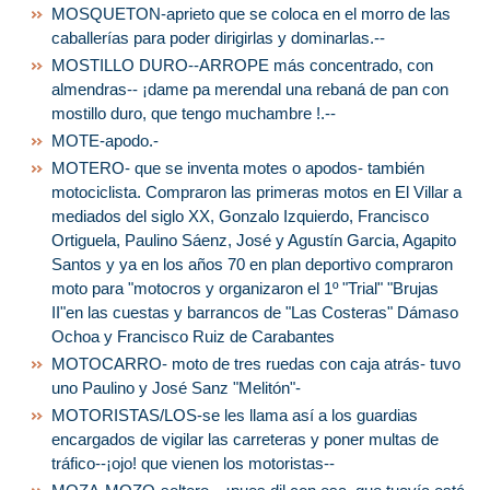
MOSQUETON-aprieto que se coloca en el morro de las
caballerías para poder dirigirlas y dominarlas.--
MOSTILLO DURO--ARROPE más concentrado, con
almendras-- ¡dame pa merendal una rebaná de pan con
mostillo duro, que tengo muchambre !.--
MOTE-apodo.-
MOTERO- que se inventa motes o apodos- también
motociclista. Compraron las primeras motos en El Villar a
mediados del siglo XX, Gonzalo Izquierdo, Francisco
Ortiguela, Paulino Sáenz, José y Agustín Garcia, Agapito
Santos y ya en los años 70 en plan deportivo compraron
moto para "motocros y organizaron el 1º "Trial" "Brujas
II"en las cuestas y barrancos de "Las Costeras" Dámaso
Ochoa y Francisco Ruiz de Carabantes
MOTOCARRO- moto de tres ruedas con caja atrás- tuvo
uno Paulino y José Sanz "Melitón"-
MOTORISTAS/LOS-se les llama así a los guardias
encargados de vigilar las carreteras y poner multas de
tráfico--¡ojo! que vienen los motoristas--