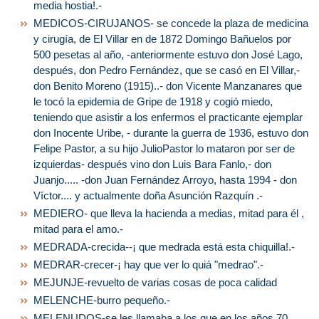
media hostia!.-
MEDICOS-CIRUJANOS- se concede la plaza de medicina
y cirugía, de El Villar en de 1872 Domingo Bañuelos por
500 pesetas al año, -anteriormente estuvo don José Lago,
después, don Pedro Fernández, que se casó en El Villar,-
don Benito Moreno (1915)..- don Vicente Manzanares que
le tocó la epidemia de Gripe de 1918 y cogió miedo,
teniendo que asistir a los enfermos el practicante ejemplar
don Inocente Uribe, - durante la guerra de 1936, estuvo don
Felipe Pastor, a su hijo JulioPastor lo mataron por ser de
izquierdas- después vino don Luis Bara Fanlo,- don
Juanjo..... -don Juan Fernández Arroyo, hasta 1994 - don
Víctor.... y actualmente doña Asunción Razquín .-
MEDIERO- que lleva la hacienda a medias, mitad para él ,
mitad para el amo.-
MEDRADA-crecida--¡ que medrada está esta chiquilla!.-
MEDRAR-crecer-¡ hay que ver lo quiá "medrao".-
MEJUNJE-revuelto de varias cosas de poca calidad
MELENCHE-burro pequeño.-
MELENUDOS-se les llamaba a los que en los años 70,