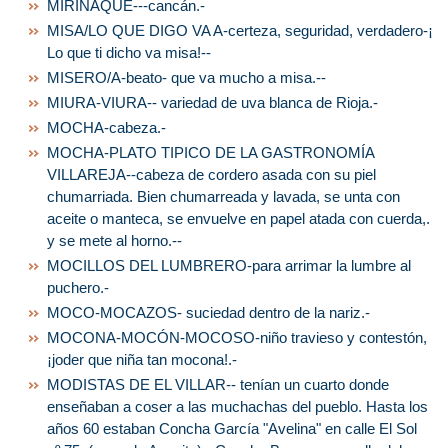
MIRIÑAQUE---cancán.-
MISA/LO QUE DIGO VA A-certeza, seguridad, verdadero-¡
Lo que ti dicho va misa!--
MISERO/A-beato- que va mucho a misa.--
MIURA-VIURA-- variedad de uva blanca de Rioja.-
MOCHA-cabeza.-
MOCHA-PLATO TIPICO DE LA GASTRONOMÍA
VILLAREJA--cabeza de cordero asada con su piel
chumarriada. Bien chumarreada y lavada, se unta con
aceite o manteca, se envuelve en papel atada con cuerda,.
y se mete al horno.--
MOCILLOS DEL LUMBRERO-para arrimar la lumbre al
puchero.-
MOCO-MOCAZOS- suciedad dentro de la nariz.-
MOCONA-MOCÓN-MOCOSO-niño travieso y contestón,
¡joder que niña tan mocona!.-
MODISTAS DE EL VILLAR-- tenían un cuarto donde
enseñaban a coser a las muchachas del pueblo. Hasta los
años 60 estaban Concha García "Avelina" en calle El Sol