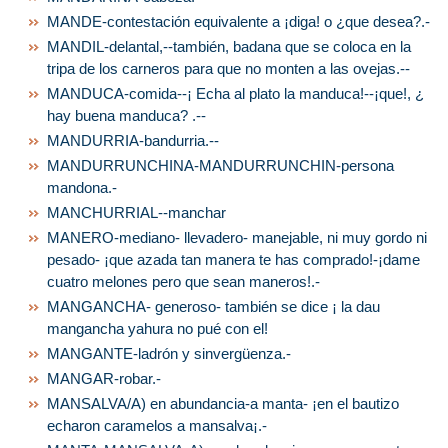
MANDE-contestación equivalente a ¡diga! o ¿que desea?.-
MANDIL-delantal,--también, badana que se coloca en la
tripa de los carneros para que no monten a las ovejas.--
MANDUCA-comida--¡ Echa al plato la manduca!--¡que!, ¿
hay buena manduca? .--
MANDURRIA-bandurria.--
MANDURRUNCHINA-MANDURRUNCHIN-persona
mandona.-
MANCHURRIAL--manchar
MANERO-mediano- llevadero- manejable, ni muy gordo ni
pesado- ¡que azada tan manera te has comprado!-¡dame
cuatro melones pero que sean maneros!.-
MANGANCHA- generoso- también se dice ¡ la dau
mangancha yahura no pué con el!
MANGANTE-ladrón y sinvergüenza.-
MANGAR-robar.-
MANSALVA/A) en abundancia-a manta- ¡en el bautizo
echaron caramelos a mansalva¡.-