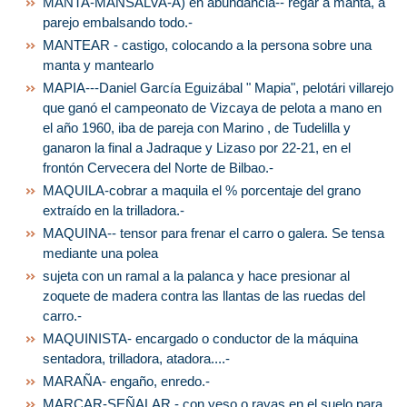
MANTA-MANSALVA-A) en abundancia-- regar a manta, a
parejo embalsando todo.-
MANTEAR - castigo, colocando a la persona sobre una
manta y mantearlo
MAPIA---Daniel García Eguizábal " Mapia", pelotári villarejo
que ganó el campeonato de Vizcaya de pelota a mano en
el año 1960, iba de pareja con Marino , de Tudelilla y
ganaron la final a Jadraque y Lizaso por 22-21, en el
frontón Cervecera del Norte de Bilbao.-
MAQUILA-cobrar a maquila el % porcentaje del grano
extraído en la trilladora.-
MAQUINA-- tensor para frenar el carro o galera. Se tensa
mediante una polea
sujeta con un ramal a la palanca y hace presionar al
zoquete de madera contra las llantas de las ruedas del
carro.-
MAQUINISTA- encargado o conductor de la máquina
sentadora, trilladora, atadora....-
MARAÑA- engaño, enredo.-
MARCAR-SEÑALAR - con yeso o rayas en el suelo para