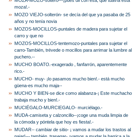
MOZA-MOZO-soltero---¡pues dil con esa, que tuavía está
moza!.-
MOZO VIEJO-solterón- se decía del que ya pasaba de 25
años y no tenía novia
MOZOS-MOCILLOS-puntales de madera para sujetar el
carro y que no
MOZOS-MOCILLOS-tentemozo-puntales para sujetar el
carro-También, trévede o mocillos para arrimar la lumbre al
puchero.--
MUCHO BOATO.-exagerado , fanfarrón, aparentemente
rico.-
MUCHO- muy- ¡lo pasamos mucho bien!.- está mucho
güena-es mucho maja--
MUCHO Y BIEN-se dice como alabanza-¡ Este muchacho
trabaja mucho y bien!.-
MUCIÉGALO-MURCIEGALO- murciélago.-
MUDA-camiseta y calzoncillo--¡coge una muda limpia de
la cómoda y póntela que hoy es fiesta!.-
MUDAR-- cambiar de sitio- ¡ vamos a mudar los trastos al
pajar!--- también, trasegar- ¡vamos a mudar la barrica a la