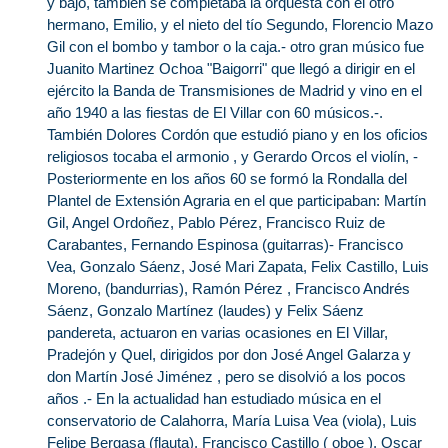
y bajo, también se completaba la orquesta con el otro
hermano, Emilio, y el nieto del tío Segundo, Florencio Mazo
Gil con el bombo y tambor o la caja.- otro gran músico fue
Juanito Martinez Ochoa "Baigorri" que llegó a dirigir en el
ejército la Banda de Transmisiones de Madrid y vino en el
año 1940 a las fiestas de El Villar con 60 músicos.-.
También Dolores Cordón que estudió piano y en los oficios
religiosos tocaba el armonio , y Gerardo Orcos el violín, -
Posteriormente en los años 60 se formó la Rondalla del
Plantel de Extensión Agraria en el que participaban: Martín
Gil, Angel Ordoñez, Pablo Pérez, Francisco Ruiz de
Carabantes, Fernando Espinosa (guitarras)- Francisco
Vea, Gonzalo Sáenz, José Mari Zapata, Felix Castillo, Luis
Moreno, (bandurrias), Ramón Pérez , Francisco Andrés
Sáenz, Gonzalo Martínez (laudes) y Felix Sáenz
pandereta, actuaron en varias ocasiones en El Villar,
Pradejón y Quel, dirigidos por don José Angel Galarza y
don Martín José Jiménez , pero se disolvió a los pocos
años .- En la actualidad han estudiado música en el
conservatorio de Calahorra, María Luisa Vea (viola), Luis
Felipe Bergasa (flauta), Francisco Castillo ( oboe ), Oscar