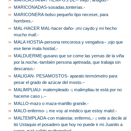
MARICONADAS-sosadas,tonterías.-
MARICONERA-bolso pequeño tipo neceser, para
hombres.-
MAL-HACER MAL-hacer daño- ¡mi caydo y mi hecho
mucho mal!.-
MALA HOSTIA-persona rencorosa y vengativa-- ¡ojo que
ese tiene mala hostia!,-
MALDUERME-gusano que se come las yemas de la viña
por la noche.-también persona ajetreada, que trabaja sin
descanso.-
MALIGAN- PESAMOSTOS- aparato termómetro para
pesar el grado de azúcar del mosto.--
MALIMPLIAU- malempleado -¡ malimpliau te está por no
haceme caso ¡.--
MALLO-mazo o maza-martillo grande.-
MALO-enfermo- ¡ me voy al médico que estoy malo!.-
MALTEMPLADA-con malestar, enfermo,.- ¡ vete a decile al
tió Ustaquio el posadero que hoy no puede ir mi Juanito a
segar, quiá salido maltemplao!