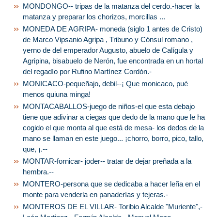
MONDONGO-- tripas de la matanza del cerdo.-hacer la
matanza y preparar los chorizos, morcillas ...
MONEDA DE AGRIPA- moneda (siglo 1 antes de Cristo)
de Marco Vipsanio Agripa , Tribuno y Cónsul romano ,
yerno de del emperador Augusto, abuelo de Calígula y
Agripina, bisabuelo de Nerón, fue encontrada en un hortal
del regadío por Rufino Martínez Cordón.-
MONICACO-pequeñajo, debil--¡ Que monicaco, pué
menos quiuna minga!
MONTACABALLOS-juego de niños-el que esta debajo
tiene que adivinar a ciegas que dedo de la mano que le ha
cogido el que monta al que está de mesa- los dedos de la
mano se llaman en este juego... ¡chorro, borro, pico, tallo,
que, ¡.--
MONTAR-fornicar- joder-- tratar de dejar preñada a la
hembra.--
MONTERO-persona que se dedicaba a hacer leña en el
monte para venderla en panaderías y tejeras.-
MONTEROS DE EL VILLAR- Toribio Alcalde "Muriente",-