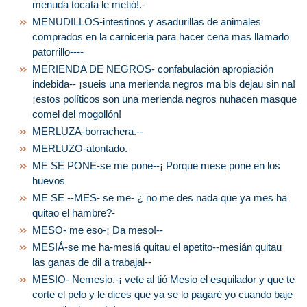
menuda tocata le metió!.-
MENUDILLOS-intestinos y asadurillas de animales
comprados en la carniceria para hacer cena mas llamado
patorrillo----
MERIENDA DE NEGROS- confabulación apropiación
indebida-- ¡sueis una merienda negros ma bis dejau sin na!
¡estos políticos son una merienda negros nuhacen masque
comel del mogollón!
MERLUZA-borrachera.--
MERLUZO-atontado.
ME SE PONE-se me pone--¡ Porque mese pone en los
huevos
ME SE --MES- se me- ¿ no me des nada que ya mes ha
quitao el hambre?-
MESO- me eso-¡ Da meso!--
MESIÁ-se me ha-mesiá quitau el apetito--mesián quitau
las ganas de dil a trabajal--
MESIO- Nemesio.-¡ vete al tió Mesio el esquilador y que te
corte el pelo y le dices que ya se lo pagaré yo cuando baje