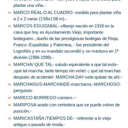
plantar una viña.-
MARCO REAL-O AL CUADRO- medida para plantar viña
a 2 x 2 varas (1'68x1'68 m).-
MARCOS EGUIZABAL- villarejo nacido en 1918 en la
casa que hoy es Ayuntamiento Viejo, importante
bodeguero , dueño de las prestigiosas bodegas de Rioja,
Franco -Españolas y Paternina, - fue presidente del
Logroñés y en su mandato ascendió y se mantuvo en 1ª
división (1988-1998).-
MARCHA/ QUE TAL- saludo equivalente a que tal está--
¡que tal marcha, tanto tiempo sin verle!.-¡ que tal marchas
después de acidente!- MARCHA DAY-vete-quitate de ahí--
MARCHAISUS-MARCHAIDE-marcharos.-MARCHOSO-
juerguista-
MARECO-BORREGO-carnero.--
MARIPOSA-arado con vertedera que se puede volver de
posición.-
MARICASTAÑA /TIEMPOS DE-- referente a lo viejo
antiguo o pasado de moda.-