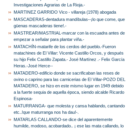
Investigaciones Agrarias de La Rioja.-
MARTINEZ GARRIDO Vico - villareja (1978) abogada
MASCADERAS-dentadura mandíbulas--¡lo que come, que
güenas mascaderas tiene!.-
MASTREAR/MASTRIAL-marcar con la escuadra antes de
empezar a señalar para plantar viña.-
MATACHÍN-matarife de los cerdos del pueblo.-Fueron
matachines de El Villar: Vicente Castillo Orcos, y después
su hijo Felix Castillo Zapata.- José Martínez .- Felix García
Heras.-José Herce--
MATADERO-edificio donde se sacrificaban las reses de
ovino o caprino para las carnicerias de El Villar-POZO DEL
MATADERO, se hizo en este mismo lugar en 1949 debido
a la fuerte sequia de aquella época, siendo alcalde Ricardo
Espinosa-
MATURRANGA- que molesta y cansa hablando, cantando
etc..!que maturranga nos ha dau!-.
MATARLAS CALLANDO-se dice del aparentemente
humilde, modoso, acobardado.. ¡ ese las mata callando, lo