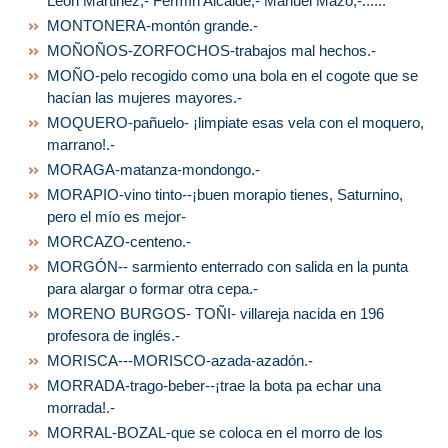
León Martinez,- Fermín Alcalde,- Manuel Mazo,-......
MONTONERA-montón grande.-
MOÑOÑOS-ZORFOCHOS-trabajos mal hechos.-
MOÑO-pelo recogido como una bola en el cogote que se
hacían las mujeres mayores.-
MOQUERO-pañuelo- ¡limpiate esas vela con el moquero,
marrano!.-
MORAGA-matanza-mondongo.-
MORAPIO-vino tinto--¡buen morapio tienes, Saturnino,
pero el mío es mejor-
MORCAZO-centeno.-
MORGÓN-- sarmiento enterrado con salida en la punta
para alargar o formar otra cepa.-
MORENO BURGOS- TOÑI- villareja nacida en 196
profesora de inglés.-
MORISCA---MORISCO-azada-azadón.-
MORRADA-trago-beber--¡trae la bota pa echar una
morrada!.-
MORRAL-BOZAL-que se coloca en el morro de los