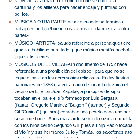
MUNDILLO-armazón cilíndrico donde se coloca la
cartulina y los alfileres para hacer encaje y puntillas con
bolillos.-
MÚSICA A OTRA PARTE-de dice cuando se termina el
trabajo en un tajo !bueno nos vamos con la música a otra
parte!.-
MÚSICO- ARTISTA- saludo referente a persona que tiene
gracia o habilidad para todo, ¡ que músico mestás hecho!.-
¡ que artista eires!.-
MÚSICOS DE EL VILLAR-Un documento de 1792 hace
referencia a una prohibición del obispo , para que no se
toque ni baile en las ceremonias religiosas- En las fiestas
patronales de 1888 era encargado de tocar la dulzaina el
vecino de El Villar Juan Zapata-, a principios de siglo
tocaban en el baile el trío formado por Luis Bergasa
(flauta), Gregorio Martinez "Baigorri" ( tambor) y Segundo
Gil "Cunina" ( guitarra) cobraban una peseta cada uno por
sesión de baíle-. Años mas tarde se modernizó la orquesta
con los hijos del tío Segundo Gil, pues su hijo Pablo tocaba
el Violín y sus hermanos Julio y Tomás, los saxofones alto