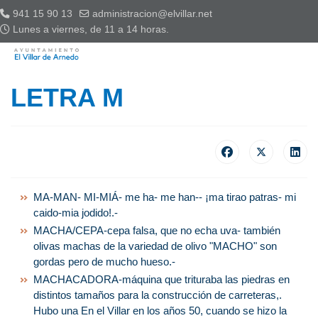
941 15 90 13
administracion@elvillar.net
Lunes a viernes, de 11 a 14 horas.
LETRA M
MA-MAN- MI-MIÁ- me ha- me han-- ¡ma tirao patras- mi
caido-mia jodido!.-
MACHA/CEPA-cepa falsa, que no echa uva- también
olivas machas de la variedad de olivo "MACHO" son
gordas pero de mucho hueso.-
MACHACADORA-máquina que trituraba las piedras en
distintos tamaños para la construcción de carreteras,.
Hubo una En el Villar en los años 50, cuando se hizo la