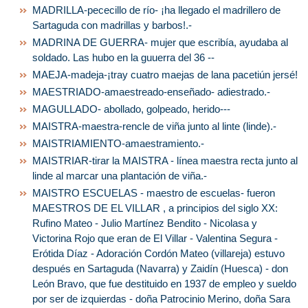
MADRILLA-pececillo de río- ¡ha llegado el madrillero de
Sartaguda con madrillas y barbos!.-
MADRINA DE GUERRA- mujer que escribía, ayudaba al
soldado. Las hubo en la guuerra del 36 --
MAEJA-madeja-¡tray cuatro maejas de lana pacetiún jersé!
MAESTRIADO-amaestreado-enseñado- adiestrado.-
MAGULLADO- abollado, golpeado, herido---
MAISTRA-maestra-rencle de viña junto al linte (linde).-
MAISTRIAMIENTO-amaestramiento.-
MAISTRIAR-tirar la MAISTRA - línea maestra recta junto al
linde al marcar una plantación de viña.-
MAISTRO ESCUELAS - maestro de escuelas- fueron
MAESTROS DE EL VILLAR , a principios del siglo XX:
Rufino Mateo - Julio Martínez Bendito - Nicolasa y
Victorina Rojo que eran de El Villar - Valentina Segura -
Erótida Díaz - Adoración Cordón Mateo (villareja) estuvo
después en Sartaguda (Navarra) y Zaidín (Huesca) - don
León Bravo, que fue destituido en 1937 de empleo y sueldo
por ser de izquierdas - doña Patrocinio Merino, doña Sara