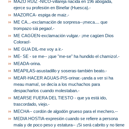
MAZO RUIZ -NICO-villareja nacida en 196 abogada,
ejerce su profesión en Binefar (Huesca).-
MAZORCA- espiga de maiz.-
ME CA...-exclamación de sorpresa--¡meca.... que
trompazo siá pegao!.-
ME CAGÜEN-exclamación vulgar.- ¡me cagüen Dios
Colorao!-
ME GUA DIL-me voy a ir.-
ME- SE - se me-- ¡que "me-se" ha hundido el chamizo!.-
MEADA-orina.
MEAPILAS-asustadillo y soseras-también beato.-
MEAR-HACER AGUAS-PIS-orinar.-¡anda a ver si ha
meau mama!, se decía a los muchachos para
despacharlos cuando molestaban.-
MEARSE FUERA DEL TIESTO - que ya está ido,
trascordado, viejo.-
MECHA-- cordón de algodón grueso para el mechero.--
MEDIA HOSTIA-expresión cuando se refiere a persona
mala y de poco peso y estatura-- ¡Si será cabrito y no tiene