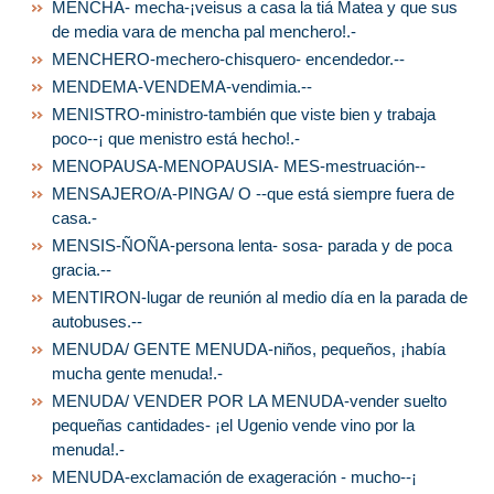
MENCHA- mecha-¡veisus a casa la tiá Matea y que sus
de media vara de mencha pal menchero!.-
MENCHERO-mechero-chisquero- encendedor.--
MENDEMA-VENDEMA-vendimia.--
MENISTRO-ministro-también que viste bien y trabaja
poco--¡ que menistro está hecho!.-
MENOPAUSA-MENOPAUSIA- MES-mestruación--
MENSAJERO/A-PINGA/ O --que está siempre fuera de
casa.-
MENSIS-ÑOÑA-persona lenta- sosa- parada y de poca
gracia.--
MENTIRON-lugar de reunión al medio día en la parada de
autobuses.--
MENUDA/ GENTE MENUDA-niños, pequeños, ¡había
mucha gente menuda!.-
MENUDA/ VENDER POR LA MENUDA-vender suelto
pequeñas cantidades- ¡el Ugenio vende vino por la
menuda!.-
MENUDA-exclamación de exageración - mucho--¡