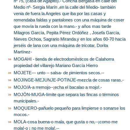
nº 75, (casa de Agapito).- Concha Bergasa en calle del
Medio nº- Sergia Marín ,en la calle del Medio- también
venia de fuera la Angeles que iba por las casas y
remendaba faldas y pantalones con una máquina de coser
que movía la rueda con la mano.- y años mas tarde
Milagros García, Pepita Pérez Ordóñez , Josefa García,
Nieves Ochoa, Sagrario Miranda.y en los años 60-70 hacía
jerséis de lana con una máquina de tricotar, Dorita
Martínez-
MOGAHI - tienda de electrodomésticos de Calahorra
propiedad del villarejo Mariano García Hierro
MOJETE--- unto -- salsa- de pimientos secos.--
MOJINGE-MEJUNJE-POTINJE-mezcla de cosas raras.-
MOJO/A-a rremojo--¡echa el bacalao a mojo!.-
MOJÓN-MUGA-límite que separa las fincas o términos
municipales.-
MOQUERO-pañuelo pequeño para limpierse o sonarse los
mocos.-
MOLA-cosa buena-o mala, que gusta o no,--¡como me
mola!-o ¡ no me mola!.--